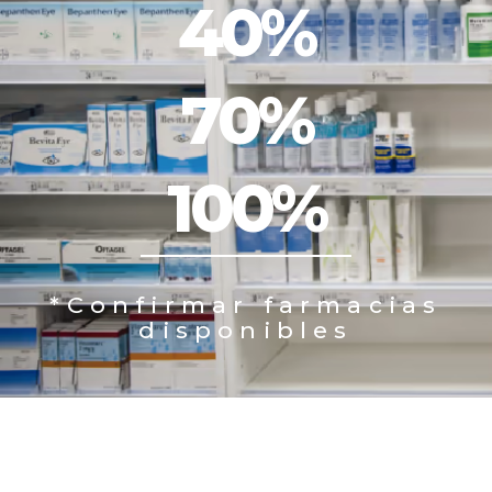
40
%
70
%
100
%
*Confirmar farmacias
disponibles