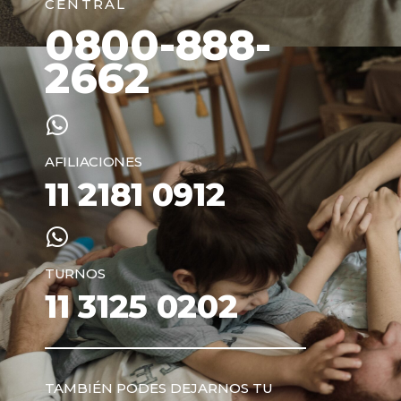
CENTRAL
0800-888-
2662
AFILIACIONES
11 2181 0912
TURNOS
11 3125 0202
TAMBIÉN PODES DEJARNOS TU