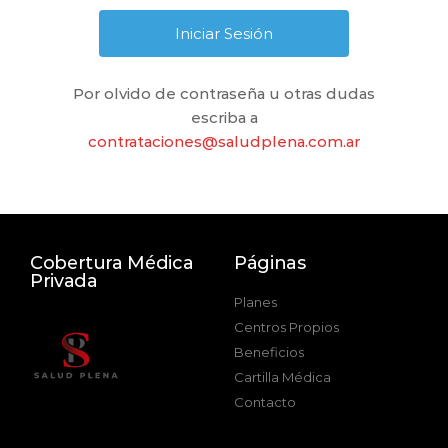
Por olvido de contraseña u otras dudas
escriba a
contrataciones@saludplena.com.ar
Cobertura Médica
Páginas
Privada
Planes
Centros Propios
Beneficios
Cartilla Médica
Contacto