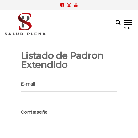
SP
Cobertura
MENU
Médica
Salud
Privada
Plena
Listado de Padron
Extendido
E-mail
Contraseña