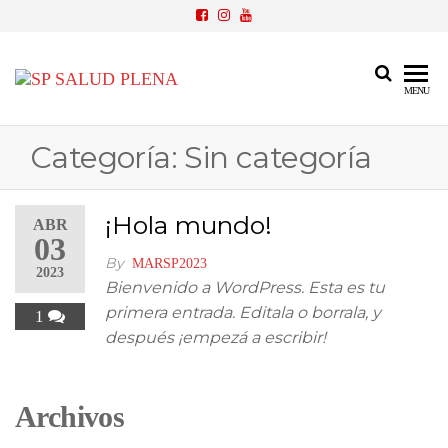
SP
Cobertura
MENU
Médica
Salud
Privada
Categoría:
Sin categoría
Plena
¡Hola mundo!
ABR
03
By
MARSP2023
2023
Bienvenido a WordPress. Esta es tu
primera entrada. Editala o borrala, y
1
después ¡empezá a escribir!
Archivos