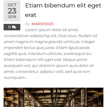
Etiam bibendum elit eget
OCT
23
erat
2018
By
MARSP2023
0
Lorem ipsum dolor sit amet,
consectetuer adipiscing elit. Duis risus. Nullam sit
amet magna in magna gravida vehicula. Integer
imperdiet lectus quis justo. Etiam ligula pede,
sagittis quis, interdum ultricies, scelerisque eu.
Etiam bibendum elit eget erat. Neque porro
quisquam est, qui dolorem ipsum quia dolor sit
amet, consectetur, adipisci velit, sed quia non
numquam…