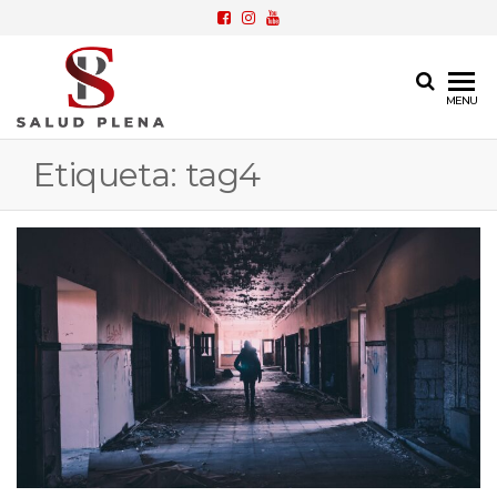
SP
Cobertura
MENU
Médica
Salud
Privada
Etiqueta:
tag4
Plena